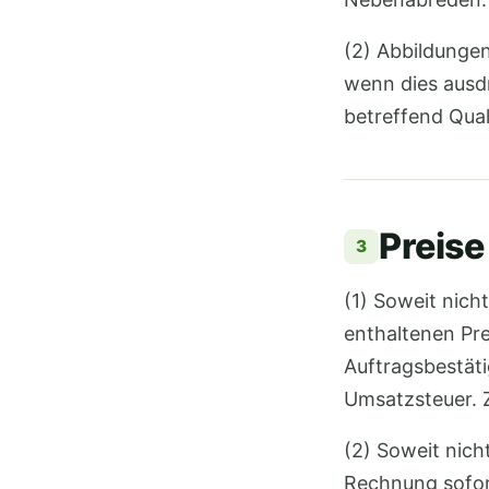
(2) Abbildunge
wenn dies ausdr
betreffend Qual
Preis
3
(1) Soweit nich
enthaltenen Pr
Auftragsbestäti
Umsatzsteuer. 
(2) Soweit nich
Rechnung sofort