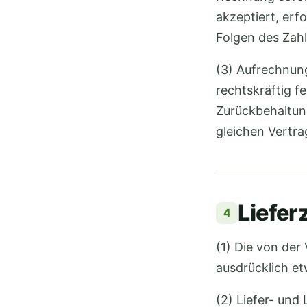
akzeptiert, erf
Folgen des Zah
(3) Aufrechnun
rechtskräftig f
Zurückbehaltung
gleichen Vertra
Lieferz
4
(1) Die von der
ausdrücklich e
(2) Liefer- un