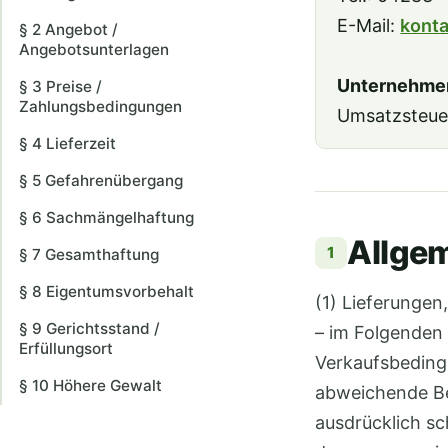
E-Mail:
konta
§ 2 Angebot /
Angebotsunterlagen
Unternehmen
§ 3 Preise /
Zahlungsbedingungen
Umsatzsteue
§ 4 Lieferzeit
§ 5 Gefahrenübergang
§ 6 Sachmängelhaftung
Allgem
1
§ 7 Gesamthaftung
§ 8 Eigentumsvorbehalt
(1) Lieferunge
§ 9 Gerichtsstand /
– im Folgenden 
Erfüllungsort
Verkaufsbeding
§ 10 Höhere Gewalt
abweichende Be
ausdrücklich sc