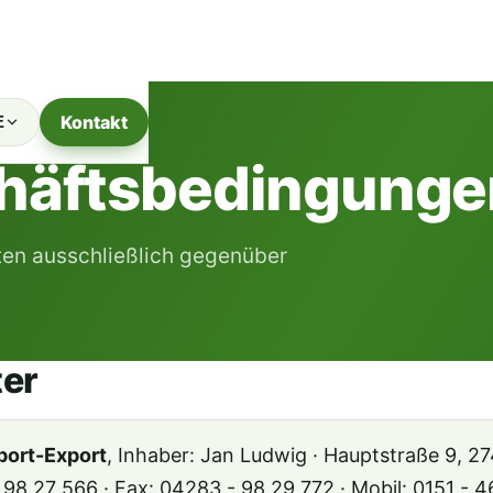
Kontakt
E
häftsbedingunge
ten ausschließlich gegenüber
ter
port-Export
, Inhaber: Jan Ludwig · Hauptstraße 9, 27
 98 27 566 · Fax: 04283 - 98 29 772 · Mobil: 0151 - 