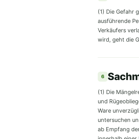
(1) Die Gefahr 
ausführende Pe
Verkäufers verl
wird, geht die 
Sachm
6
(1) Die Mängelr
und Rügeobliege
Ware unverzügl
untersuchen und
ab Empfang der 
innerhalb einer