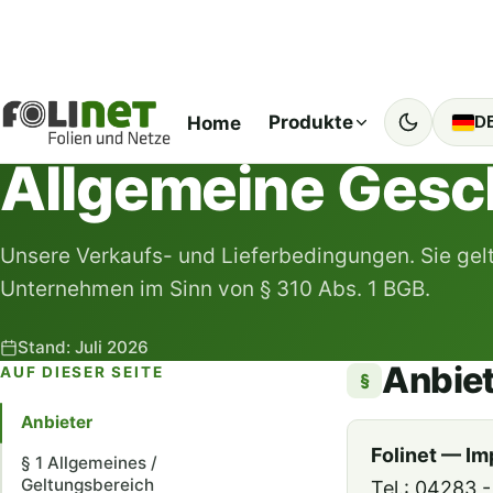
Start
AGB
Produkte
Home
D
RECHTLICHES
Allgemeine Gesc
Unsere Verkaufs- und Lieferbedingungen. Sie gel
Unternehmen im Sinn von § 310 Abs. 1 BGB.
Stand: Juli 2026
Anbie
AUF DIESER SEITE
§
Anbieter
Folinet — Im
§ 1 Allgemeines /
Geltungsbereich
Tel.: 04283 -