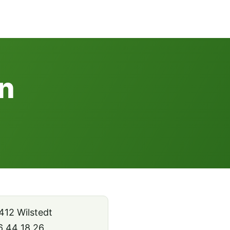
n
412 Wilstedt
46 44 18 26